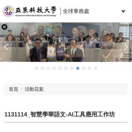
跳
到
全球事務處
主
要
內
容
區
首頁
活動花絮
1131114_智慧學華語文-AI工具應用工作坊