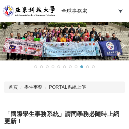
跳
到
全球事務處
主
要
內
容
區
首頁
學生事務
PORTAL系統上傳
「國際學生事務系統」
請同學務必隨時上網
更新！