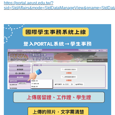
https://portal.aeust.edu.tw/?
sid=StdAffairs&mode=StdDataManageView&pname=StdDa